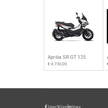
Aprilia SR GT 125
€ 4.730,00
Delen
Deel
Share