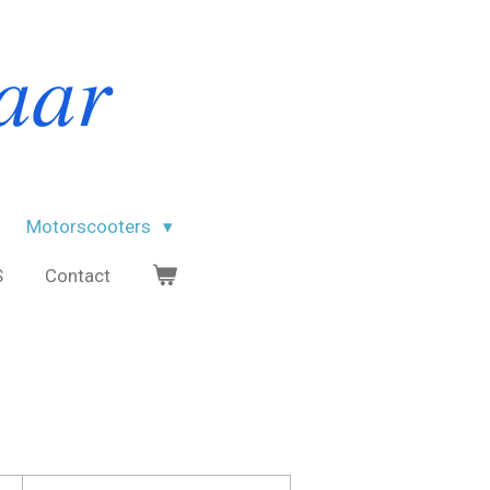
𝑎𝑎𝑟
Motorscooters
S
Contact