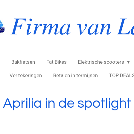
𝐹𝑖𝑟𝑚𝑎 𝑣𝑎𝑛 𝐿
Bakfietsen
Fat Bikes
Elektrische scooters
Verzekeringen
Betalen in termijnen
TOP DEAL
Aprilia in de spotlight