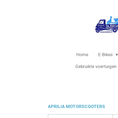
Ga
direct
naar
de
hoofdinhoud
Home
E-Bikes
Gebruikte voertuigen
APRILIA MOTORSCOOTERS