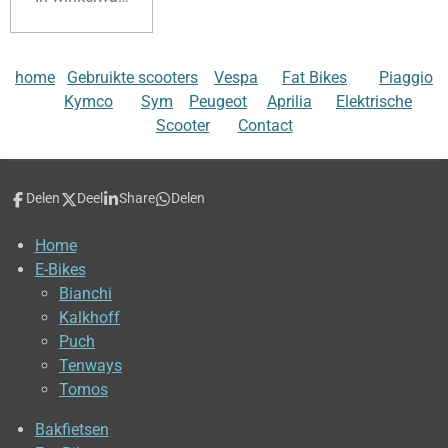
home
Gebruikte scooters
Vespa
Fat Bikes
Piaggio
Kymco
Sym
Peugeot
Aprilia
Elektrische
Scooter
Contact
Delen
Deel
Share
Delen
Home
E-Bikes
Bianchi
Kalkhoff
Puch
Tenways
Tomos
Bakfietsen