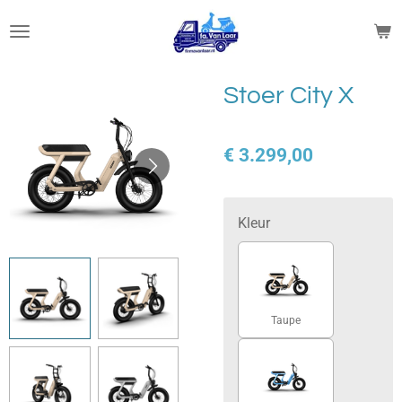
Ga
direct
naar
de
Stoer City X
hoofdinhoud
€ 3.299,00
Kleur
Taupe