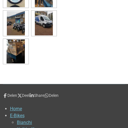
Delen
Deel
Share
Delen
Home
E-Bikes
Bianchi