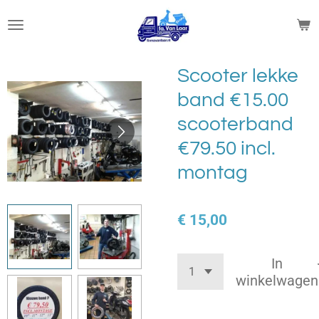
Ga
direct
naar
de
Scooter lekke
hoofdinhoud
band €15.00
scooterband
€79.50 incl.
montag
€ 15,00
In
winkelwagen