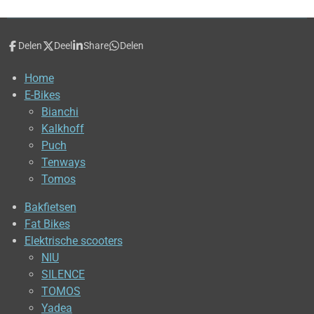
Delen
Deel
Share
Delen
Home
E-Bikes
Bianchi
Kalkhoff
Puch
Tenways
Tomos
Bakfietsen
Fat Bikes
Elektrische scooters
NIU
SILENCE
TOMOS
Yadea