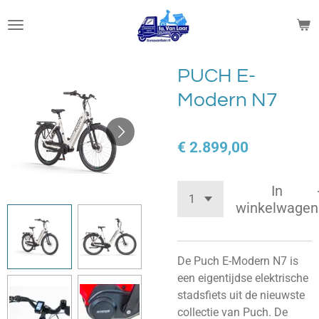
Ga
direct
naar
de
PUCH E-
hoofdinhoud
Modern N7
€ 2.899,00
In
winkelwagen
De Puch E-Modern N7 is
een eigentijdse elektrische
stadsfiets uit de nieuwste
collectie van Puch. De