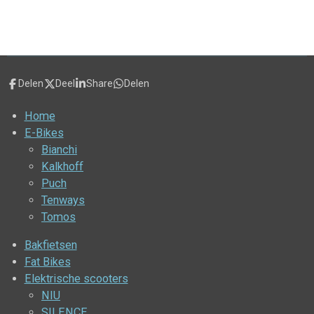
Delen
Deel
Share
Delen
Home
E-Bikes
Bianchi
Kalkhoff
Puch
Tenways
Tomos
Bakfietsen
Fat Bikes
Elektrische scooters
NIU
SILENCE