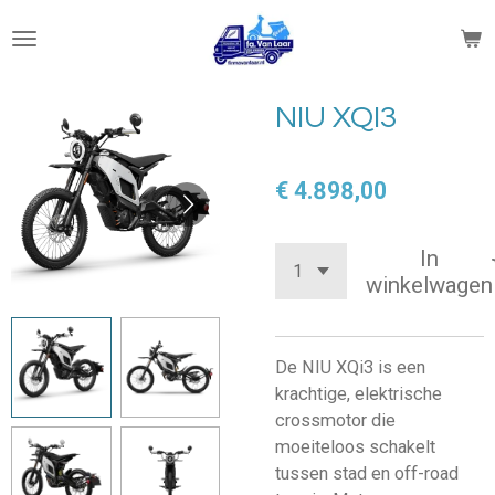
Ga
direct
naar
de
NIU XQI3
hoofdinhoud
€ 4.898,00
In
winkelwagen
De NIU XQi3 is een
krachtige, elektrische
crossmotor die
moeiteloos schakelt
tussen stad en off-road