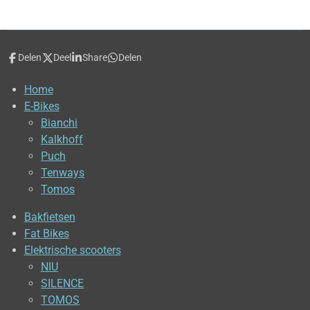
Delen
Deel
Share
Delen
Home
E-Bikes
Bianchi
Kalkhoff
Puch
Tenways
Tomos
Bakfietsen
Fat Bikes
Elektrische scooters
NIU
SILENCE
TOMOS