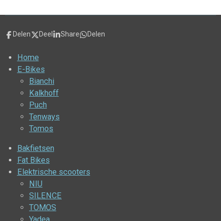
Delen
Deel
Share
Delen
Home
E-Bikes
Bianchi
Kalkhoff
Puch
Tenways
Tomos
Bakfietsen
Fat Bikes
Elektrische scooters
NIU
SILENCE
TOMOS
Yadea