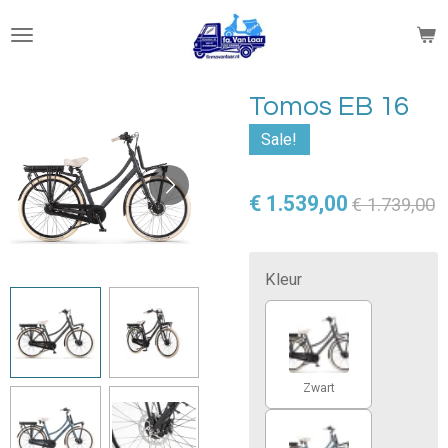
Ga
direct
naar
de
Tomos EB 16
hoofdinhoud
Sale!
€ 1.539,00
€ 1.739,00
Kleur
Zwart