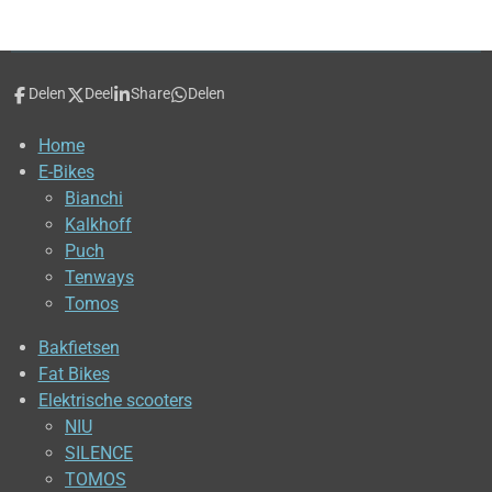
Delen
Deel
Share
Delen
Home
E-Bikes
Bianchi
Kalkhoff
Puch
Tenways
Tomos
Bakfietsen
Fat Bikes
Elektrische scooters
NIU
SILENCE
TOMOS