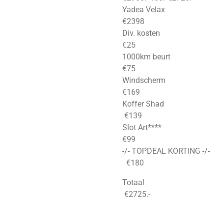
Yadea Velax
€2398
Div. kosten
€25
1000km beurt
€75
Windscherm
€169
Koffer Shad
€139
Slot Art****
€99
-/- TOPDEAL KORTING -/-
€180
Totaal
€2725.-