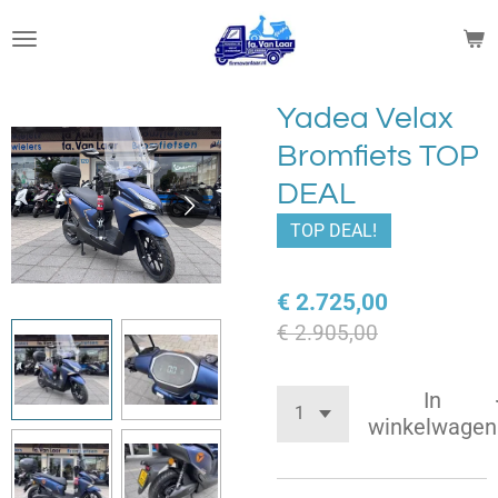
Ga
direct
naar
de
Yadea Velax
hoofdinhoud
Bromfiets TOP
DEAL
TOP DEAL!
€ 2.725,00
€ 2.905,00
In
winkelwagen